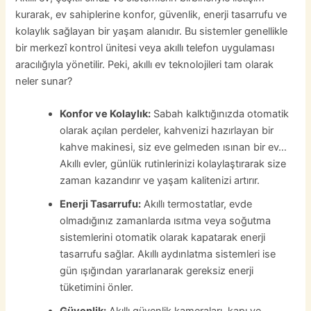
kurarak, ev sahiplerine konfor, güvenlik, enerji tasarrufu ve
kolaylık sağlayan bir yaşam alanıdır. Bu sistemler genellikle
bir merkezî kontrol ünitesi veya akıllı telefon uygulaması
aracılığıyla yönetilir. Peki, akıllı ev teknolojileri tam olarak
neler sunar?
Konfor ve Kolaylık:
Sabah kalktığınızda otomatik
olarak açılan perdeler, kahvenizi hazırlayan bir
kahve makinesi, siz eve gelmeden ısınan bir ev…
Akıllı evler, günlük rutinlerinizi kolaylaştırarak size
zaman kazandırır ve yaşam kalitenizi artırır.
Enerji Tasarrufu:
Akıllı termostatlar, evde
olmadığınız zamanlarda ısıtma veya soğutma
sistemlerini otomatik olarak kapatarak enerji
tasarrufu sağlar. Akıllı aydınlatma sistemleri ise
gün ışığından yararlanarak gereksiz enerji
tüketimini önler.
Güvenlik:
Akıllı güvenlik kameraları, kapı ve