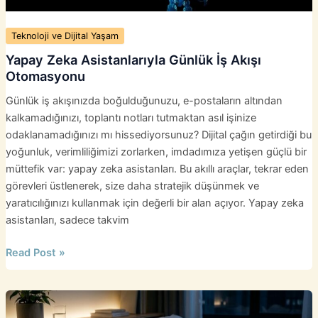
Teknoloji ve Dijital Yaşam
Yapay Zeka Asistanlarıyla Günlük İş Akışı
Otomasyonu
Günlük iş akışınızda boğulduğunuzu, e-postaların altından
kalkamadığınızı, toplantı notları tutmaktan asıl işinize
odaklanamadığınızı mı hissediyorsunuz? Dijital çağın getirdiği bu
yoğunluk, verimliliğimizi zorlarken, imdadımıza yetişen güçlü bir
müttefik var: yapay zeka asistanları. Bu akıllı araçlar, tekrar eden
görevleri üstlenerek, size daha stratejik düşünmek ve
yaratıcılığınızı kullanmak için değerli bir alan açıyor. Yapay zeka
asistanları, sadece takvim
Yapay
Read Post »
Zeka
Asistanlarıyla
Günlük