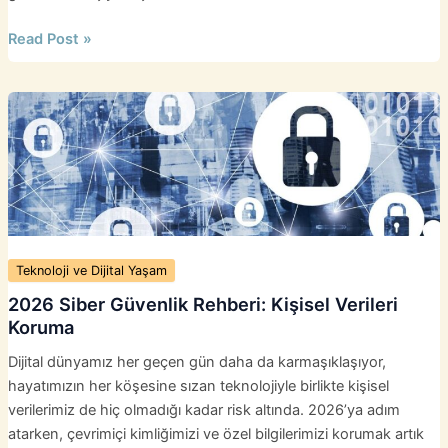
Dijital
Read Post »
Minimalizm:
Dikkat
Ekonomisinde
Odaklanma
Sanatı
Teknoloji ve Dijital Yaşam
2026 Siber Güvenlik Rehberi: Kişisel Verileri
Koruma
Dijital dünyamız her geçen gün daha da karmaşıklaşıyor,
hayatımızın her köşesine sızan teknolojiyle birlikte kişisel
verilerimiz de hiç olmadığı kadar risk altında. 2026’ya adım
atarken, çevrimiçi kimliğimizi ve özel bilgilerimizi korumak artık