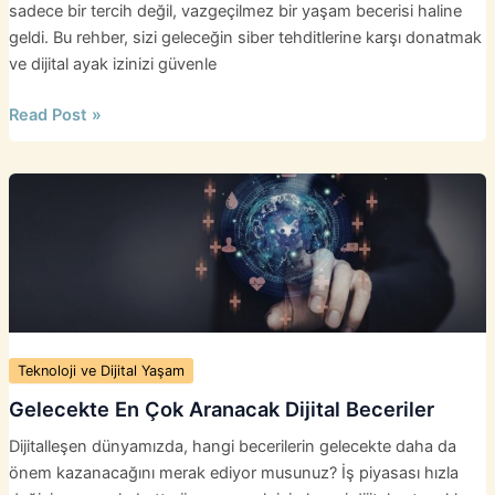
sadece bir tercih değil, vazgeçilmez bir yaşam becerisi haline
geldi. Bu rehber, sizi geleceğin siber tehditlerine karşı donatmak
ve dijital ayak izinizi güvenle
2026
Read Post »
Siber
Güvenlik
Rehberi:
Kişisel
Verileri
Koruma
Teknoloji ve Dijital Yaşam
Gelecekte En Çok Aranacak Dijital Beceriler
Dijitalleşen dünyamızda, hangi becerilerin gelecekte daha da
önem kazanacağını merak ediyor musunuz? İş piyasası hızla