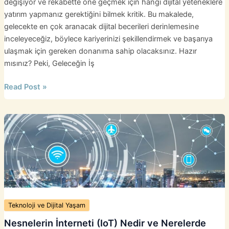
değişiyor ve rekabette öne geçmek için hangi dijital yeteneklere
yatırım yapmanız gerektiğini bilmek kritik. Bu makalede,
gelecekte en çok aranacak dijital becerileri derinlemesine
inceleyeceğiz, böylece kariyerinizi şekillendirmek ve başarıya
ulaşmak için gereken donanıma sahip olacaksınız. Hazır
mısınız? Peki, Geleceğin İş
Gelecekte
Read Post »
En
Çok
Aranacak
Dijital
Beceriler
Teknoloji ve Dijital Yaşam
Nesnelerin İnterneti (IoT) Nedir ve Nerelerde