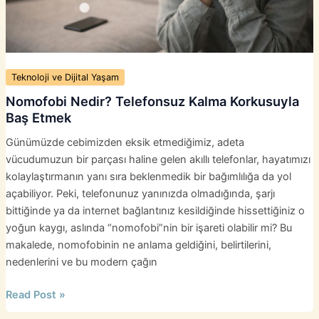
Gereken
5
Soru
Teknoloji ve Dijital Yaşam
Nomofobi Nedir? Telefonsuz Kalma Korkusuyla
Baş Etmek
Günümüzde cebimizden eksik etmediğimiz, adeta
vücudumuzun bir parçası haline gelen akıllı telefonlar, hayatımızı
kolaylaştırmanın yanı sıra beklenmedik bir bağımlılığa da yol
açabiliyor. Peki, telefonunuz yanınızda olmadığında, şarjı
bittiğinde ya da internet bağlantınız kesildiğinde hissettiğiniz o
yoğun kaygı, aslında “nomofobi”nin bir işareti olabilir mi? Bu
makalede, nomofobinin ne anlama geldiğini, belirtilerini,
nedenlerini ve bu modern çağın
Nomofobi
Read Post »
Nedir?