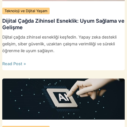
Teknoloji ve Dijital Yaşam
Dijital Çağda Zihinsel Esneklik: Uyum Sağlama ve
Gelişme
Dijital çağda zihinsel esnekliği keşfedin. Yapay zeka destekli
gelişim, siber güvenlik, uzaktan çalışma verimliliği ve sürekli
öğrenme ile uyum sağlayın.
Dijital
Read Post »
Çağda
Zihinsel
Esneklik:
Uyum
Sağlama
ve
Gelişme