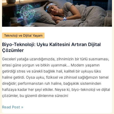
İş
Akışı
Otomasyonu
Teknoloji ve Dijital Yaşam
Biyo-Teknoloji: Uyku Kalitesini Artıran Dijital
Çözümler
Geceleri yatağa uzandığımızda, zihnimizin bir türlü susmaması,
ertesi güne yorgun ve bitkin uyanmak… Modern yaşamın
getirdiği stres ve sürekli bağlılık hali, kaliteli bir uykuyu lüks
haline getirdi. Oysa uyku, fiziksel ve zihinsel sağlığımızın temel
direğidir; performanstan ruh haline, bağışıklık sisteminden
hafızaya kadar her şeyi etkiler. Neyse ki, biyo-teknoloji ve dijital
çözümler, bu gizemli dinlenme sürecini
Biyo-
Read Post »
Teknoloji: