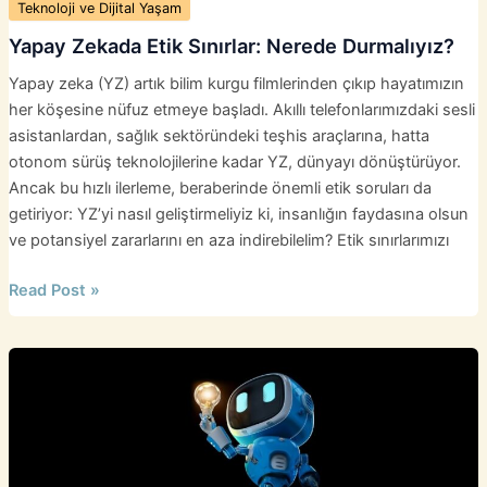
Teknoloji ve Dijital Yaşam
Yapay Zekada Etik Sınırlar: Nerede Durmalıyız?
Yapay zeka (YZ) artık bilim kurgu filmlerinden çıkıp hayatımızın
her köşesine nüfuz etmeye başladı. Akıllı telefonlarımızdaki sesli
asistanlardan, sağlık sektöründeki teşhis araçlarına, hatta
otonom sürüş teknolojilerine kadar YZ, dünyayı dönüştürüyor.
Ancak bu hızlı ilerleme, beraberinde önemli etik soruları da
getiriyor: YZ’yi nasıl geliştirmeliyiz ki, insanlığın faydasına olsun
ve potansiyel zararlarını en aza indirebilelim? Etik sınırlarımızı
Yapay
Read Post »
Zekada
Etik
Sınırlar:
Nerede
Durmalıyız?