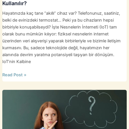
Kullanılır?
Hayatınızda kaç tane “akıllı” cihaz var? Telefonunuz, saatiniz,
belki de evinizdeki termostat… Peki ya bu cihazların hepsi
birbiriyle konuşabilseydi? İşte Nesnelerin İnterneti (IoT) tam
olarak bunu mümkün kılıyor: fiziksel nesnelerin internet
üzerinden veri alışverişi yaparak birbirleriyle ve bizimle iletişim
kurmasını. Bu, sadece teknolojide değil, hayatımızın her
alanında devrim yaratma potansiyeli taşıyan bir dönüşüm.
IoT’nin Kalbine
Nesnelerin
Read Post »
İnterneti
(IoT)
Nedir
ve
Nerelerde
Kullanılır?