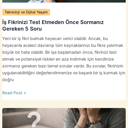
Teknoloji ve Dijital Yaşam
İş Fikrinizi Test Etmeden Önce Sormanız
Gereken 5 Soru
Yeni bir iş fikri bulmak heyecan verici olabilir. Ancak, bu
heyecanla aceleci davranıp tüm kaynaklarınızı bu fikre yatırmak
büyük bir hata olabilir. Bir işe başlamadan önce, fikrinizi test
etmek ve potansiyel riskleri en aza indirmek için kendinize
sormanız gereken bazı temel sorular vardır. Bu sorular, fikrinizin
uygulanabilirliğini değerlendirmenize ve başarılı bir iş kurmak için
doğru
İş
Read Post »
Fikrinizi
Test
Etmeden
Önce
Sormanız